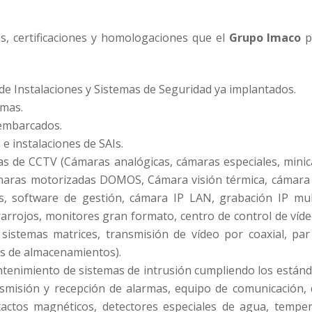
es, certificaciones y homologaciones que el
Grupo Imaco
p
de Instalaciones y Sistemas de Seguridad ya implantados.
rmas.
 embarcados.
e instalaciones de SAIs.
as de CCTV (Cámaras analógicas, cámaras especiales, minicá
aras motorizadas DOMOS, Cámara visión térmica, cámara e
s, software de gestión, cámara IP LAN, grabación IP mul
arrojos, monitores gran formato, centro de control de víde
 sistemas matrices, transmisión de vídeo por coaxial, par 
as de almacenamientos).
antenimiento de sistemas de intrusión cumpliendo los estánd
ansmisión y recepción de alarmas, equipo de comunicación, 
ntactos magnéticos, detectores especiales de agua, temp